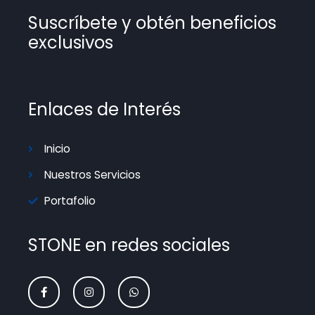
Suscríbete y obtén beneficios
exclusivos
Enlaces de Interés
Inicio
Mary
Nuestros Servicios
En línea
Portafolio
¡Hola! 👋 Soy Mary la asistente virtual de
🤖
STONE publicidad. ¿En qué puedo
STONE en redes sociales
ayudarte hoy?
F
I
W
a
n
h
c
s
a
e
t
t