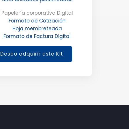
Papelería corporativa Digital
Formato de Cotización
Hoja membreteada
Formato de Factura Digital
Deseo adquirir este Kit
Mary
En línea
¡Hola! 👋 Soy Mary la asistente virtual de
🤖
STONE publicidad. ¿En qué puedo