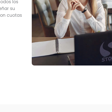
todos los
eñar su
con cuotas