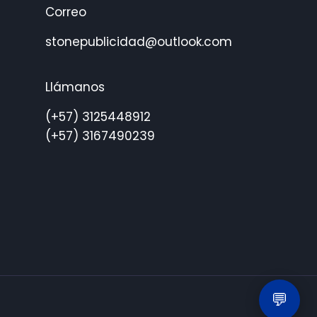
ayudarte hoy?
Correo
stonepublicidad@outlook.com
Llámanos
(+57) 3125448912
(+57) 3167490239
➤
💬